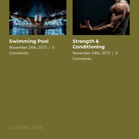
Swimming Pool
Strength &
P
Conditioning
November 24th, 2015
|
0
N
Comments
November 24th, 2015
|
0
C
Comments
CONTACT ME